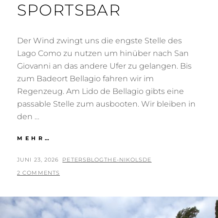
SPORTSBAR
Der Wind zwingt uns die engste Stelle des
Lago Como zu nutzen um hinüber nach San
Giovanni an das andere Ufer zu gelangen. Bis
zum Badeort Bellagio fahren wir im
Regenzeug. Am Lido de Bellagio gibts eine
passable Stelle zum ausbooten. Wir bleiben in
den …
🇩🇪
MEHR…
PFÜTZEN
IN
POSTED
BY
JUNI 23, 2026
PETERSBLOGTHE-NIKOLSDE
DER
ON
2 COMMENTS
SPORTSBAR