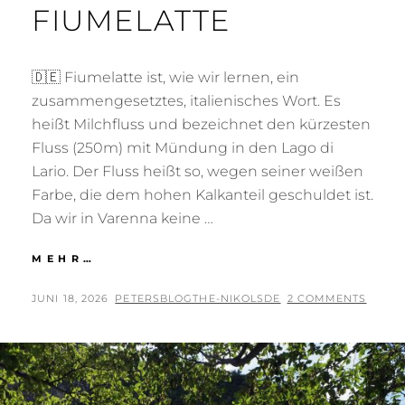
FIUMELATTE
🇩🇪 Fiumelatte ist, wie wir lernen, ein
zusammengesetztes, italienisches Wort. Es
heißt Milchfluss und bezeichnet den kürzesten
Fluss (250m) mit Mündung in den Lago di
Lario. Der Fluss heißt so, wegen seiner weißen
Farbe, die dem hohen Kalkanteil geschuldet ist.
Da wir in Varenna keine …
FIUMELATTE
MEHR…
POSTED
BY
JUNI 18, 2026
PETERSBLOGTHE-NIKOLSDE
2 COMMENTS
ON