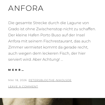
ANFORA
Die gesamte Strecke durch die Lagune von
Grado ist ohne Zwischenstop nicht zu schaffen.
Der kleine Hafen Porto Buso auf der Insel
Anfora mit seinem Fischrestaurant, das auch
Zimmer vermietet kommt da gerade recht,
auch wegen dem leckeren Fisch, der hier
serviert wird. Aber Achtung! …
ANFORA
MEHR…
POSTED
BY
MAI 18, 2026
PETERSBLOGTHE-NIKOLSDE
ON
LEAVE A COMMENT