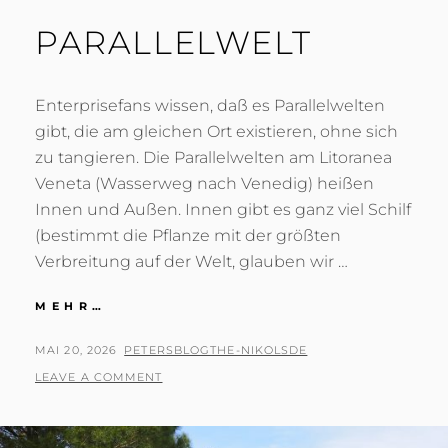
PARALLELWELT
Enterprisefans wissen, daß es Parallelwelten
gibt, die am gleichen Ort existieren, ohne sich
zu tangieren. Die Parallelwelten am Litoranea
Veneta (Wasserweg nach Venedig) heißen
Innen und Außen. Innen gibt es ganz viel Schilf
(bestimmt die Pflanze mit der größten
Verbreitung auf der Welt, glauben wir …
PARALLELWELT
MEHR…
POSTED
BY
MAI 20, 2026
PETERSBLOGTHE-NIKOLSDE
ON
LEAVE A COMMENT