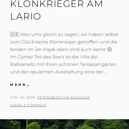
KLONKRIEGER AM
LARIO
🇩🇪 Also ums gleich zu sagen, wir haben selbst
zum Glück keine Klonkrieger getroffen und die
beiden im 2er Kajak oben sind auch keine 😉
Im Comer Teil des See’s ist die Villa del
Balbianello mit ihren schönen Terrassengärten
und der opulenten Ausstattung eine der …
KLONKRIEGER
MEHR…
AM
LARIO
POSTED
BY
JUNI 20, 2026
PETERSBLOGTHE-NIKOLSDE
ON
LEAVE A COMMENT