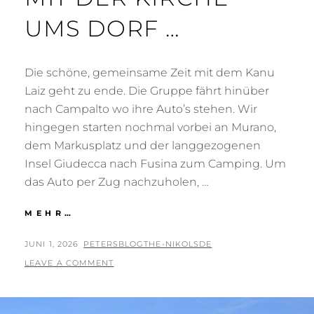
UMS DORF …
Die schöne, gemeinsame Zeit mit dem Kanu
Laiz geht zu ende. Die Gruppe fährt hinüber
nach Campalto wo ihre Auto’s stehen. Wir
hingegen starten nochmal vorbei an Murano,
dem Markusplatz und der langgezogenen
Insel Giudecca nach Fusina zum Camping. Um
das Auto per Zug nachzuholen, …
MIT
MEHR…
DER
KIRCHE
POSTED
BY
JUNI 1, 2026
PETERSBLOGTHE-NIKOLSDE
UMS
ON
LEAVE A COMMENT
DORF
…