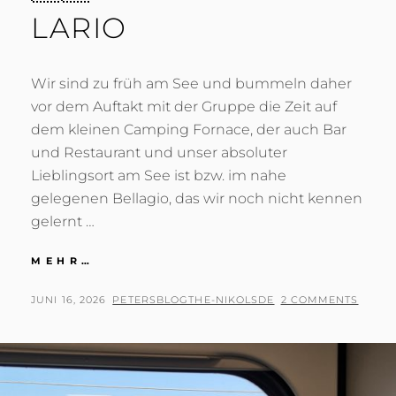
LARIO
Wir sind zu früh am See und bummeln daher
vor dem Auftakt mit der Gruppe die Zeit auf
dem kleinen Camping Fornace, der auch Bar
und Restaurant und unser absoluter
Lieblingsort am See ist bzw. im nahe
gelegenen Bellagio, das wir noch nicht kennen
gelernt …
🇩🇪
MEHR…
VORRUNDE
AM
POSTED
BY
JUNI 16, 2026
PETERSBLOGTHE-NIKOLSDE
2 COMMENTS
LARIO
ON