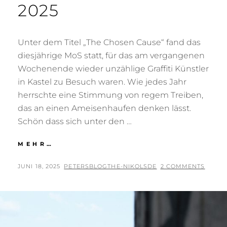
2025
Unter dem Titel „The Chosen Cause“ fand das
diesjährige MoS statt, für das am vergangenen
Wochenende wieder unzählige Graffiti Künstler
in Kastel zu Besuch waren. Wie jedes Jahr
herrschte eine Stimmung von regem Treiben,
das an einen Ameisenhaufen denken lässt.
Schön dass sich unter den …
MEETING
MEHR…
OF
STYLES
POSTED
BY
JUNI 18, 2025
PETERSBLOGTHE-NIKOLSDE
2 COMMENTS
2025
ON