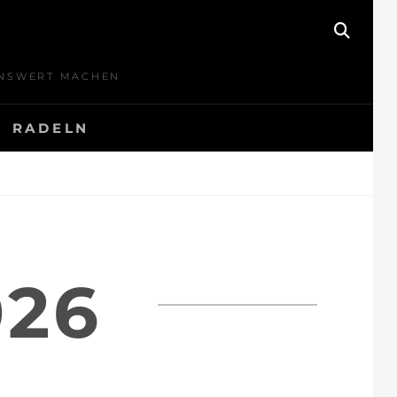
SEAR
BENSWERT MACHEN
RADELN
026