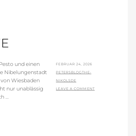
TE
 Pesto und einen
POSTED
FEBRUAR 24, 2026
ie Nibelungenstadt
ON
BY
PETERSBLOGTHE-
n von Wiesbaden
NIKOLSDE
ht nur unablässig
LEAVE A COMMENT
ch …