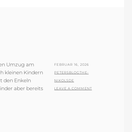
tten Umzug am
POSTED
FEBRUAR 16, 2026
h kleinen Kindern
ON
BY
PETERSBLOGTHE-
it den Enkeln
NIKOLSDE
inder aber bereits
LEAVE A COMMENT