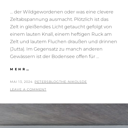
… der Wildgewordenen oder was eine clevere
Zeltabspannung ausmacht. Plötzlich ist das
Zelt in gleißendes Licht getaucht gefolgt von
einem lauten Knall, einem heftigen Ruck am
Zelt und lautem Fluchen draußen und drinnen
(Jutta). Im Gegensatz zu manch anderen
Gewässern ist der Bodensee offen für …
ANGRIFF
MEHR…
…
POSTED
BY
MAI 13, 2024
PETERSBLOGTHE-NIKOLSDE
ON
LEAVE A COMMENT