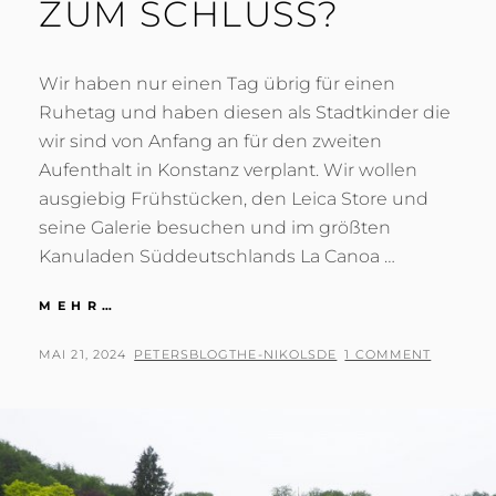
ZUM SCHLUSS?
Wir haben nur einen Tag übrig für einen
Ruhetag und haben diesen als Stadtkinder die
wir sind von Anfang an für den zweiten
Aufenthalt in Konstanz verplant. Wir wollen
ausgiebig Frühstücken, den Leica Store und
seine Galerie besuchen und im größten
Kanuladen Süddeutschlands La Canoa …
DAS
MEHR…
BESTE
KOMMT
POSTED
BY
MAI 21, 2024
PETERSBLOGTHE-NIKOLSDE
1 COMMENT
ZUM
ON
SCHLUSS?