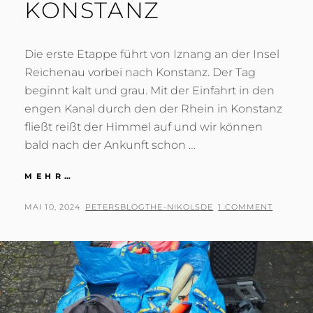
KONSTANZ
Die erste Etappe führt von Iznang an der Insel
Reichenau vorbei nach Konstanz. Der Tag
beginnt kalt und grau. Mit der Einfahrt in den
engen Kanal durch den der Rhein in Konstanz
fließt reißt der Himmel auf und wir können
bald nach der Ankunft schon …
TOMB
MEHR…
RAIDER
IN
POSTED
BY
MAI 10, 2024
PETERSBLOGTHE-NIKOLSDE
1 COMMENT
KONSTANZ
ON