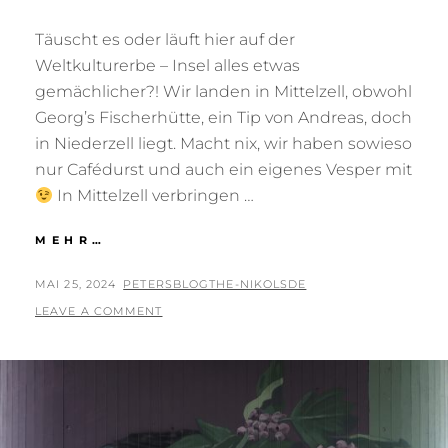
Täuscht es oder läuft hier auf der
Weltkulturerbe – Insel alles etwas
gemächlicher?! Wir landen in Mittelzell, obwohl
Georg’s Fischerhütte, ein Tip von Andreas, doch
in Niederzell liegt. Macht nix, wir haben sowieso
nur Cafédurst und auch ein eigenes Vesper mit
In Mittelzell verbringen …
INSEL
MEHR…
REICHENAU
POSTED
BY
MAI 25, 2024
PETERSBLOGTHE-NIKOLSDE
ON
LEAVE A COMMENT