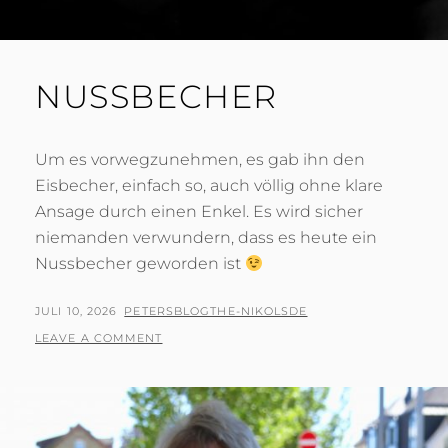
NUSSBECHER
Um es vorwegzunehmen, es gab ihn den
Eisbecher, einfach so, auch völlig ohne klare
Ansage durch einen Enkel. Es wird sicher
niemanden verwundern, dass es heute ein
Nussbecher geworden ist
POSTED
BY
JULI 10, 2026
PETERSBLOGTHE-NIKOLSDE
ON
LEAVE A COMMENT