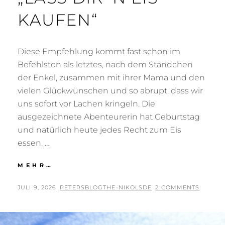
AUFEN“
Diese Empfehlung kommt fast schon im
Befehlston als letztes, nach dem Ständchen
der Enkel, zusammen mit ihrer Mama und den
vielen Glückwünschen und so abrupt, dass wir
uns sofort vor Lachen kringeln. Die
ausgezeichnete Abenteurerin hat Geburtstag
und natürlich heute jedes Recht zum Eis
essen. …
„LASS D
MEHR…
IR ’
N E
POSTED
BY
JULI 9, 2026
PETERSBLOGTHE-NIKOLSDE
2 COMMENTS
IS K
ON
AUFEN“