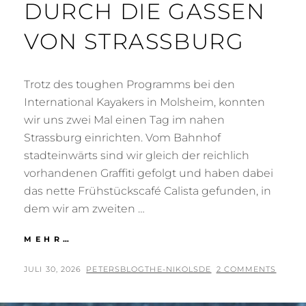
DURCH DIE GASSEN
VON STRASSBURG
Trotz des toughen Programms bei den
International Kayakers in Molsheim, konnten
wir uns zwei Mal einen Tag im nahen
Strassburg einrichten. Vom Bahnhof
stadteinwärts sind wir gleich der reichlich
vorhandenen Graffiti gefolgt und haben dabei
das nette Frühstückscafé Calista gefunden, in
dem wir am zweiten …
DURCH
MEHR…
DIE
GASSEN
POSTED
BY
JULI 30, 2026
PETERSBLOGTHE-NIKOLSDE
2 COMMENTS
VON
ON
STRASSBURG