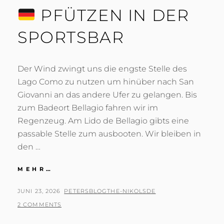
PFÜTZEN IN DER
SPORTSBAR
Der Wind zwingt uns die engste Stelle des
Lago Como zu nutzen um hinüber nach San
Giovanni an das andere Ufer zu gelangen. Bis
zum Badeort Bellagio fahren wir im
Regenzeug. Am Lido de Bellagio gibts eine
passable Stelle zum ausbooten. Wir bleiben in
den …
MEHR…
PFÜTZEN
IN
POSTED
BY
JUNI 23, 2026
PETERSBLOGTHE-NIKOLSDE
DER
ON
2 COMMENTS
SPORTSBAR