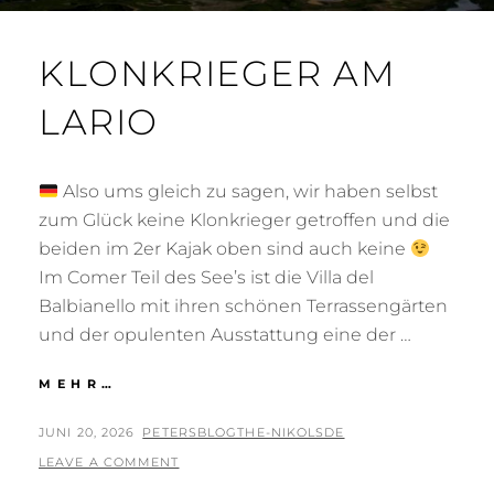
KLONKRIEGER AM
LARIO
Also ums gleich zu sagen, wir haben selbst
zum Glück keine Klonkrieger getroffen und die
beiden im 2er Kajak oben sind auch keine
Im Comer Teil des See’s ist die Villa del
Balbianello mit ihren schönen Terrassengärten
und der opulenten Ausstattung eine der …
KLONKRIEGER
MEHR…
AM
LARIO
POSTED
BY
JUNI 20, 2026
PETERSBLOGTHE-NIKOLSDE
ON
LEAVE A COMMENT