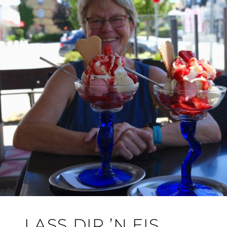
„LASS DIR ’N EIS K