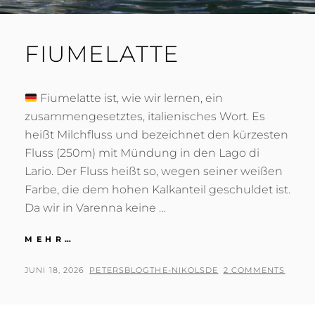
FIUMELATTE
Fiumelatte ist, wie wir lernen, ein
zusammengesetztes, italienisches Wort. Es
heißt Milchfluss und bezeichnet den kürzesten
Fluss (250m) mit Mündung in den Lago di
Lario. Der Fluss heißt so, wegen seiner weißen
Farbe, die dem hohen Kalkanteil geschuldet ist.
Da wir in Varenna keine …
FIUMELATTE
MEHR…
POSTED
BY
JUNI 18, 2026
PETERSBLOGTHE-NIKOLSDE
2 COMMENTS
ON