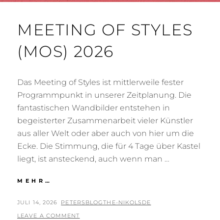
MEETING OF STYLES
(MOS) 2026
Das Meeting of Styles ist mittlerweile fester
Programmpunkt in unserer Zeitplanung. Die
fantastischen Wandbilder entstehen in
begeisterter Zusammenarbeit vieler Künstler
aus aller Welt oder aber auch von hier um die
Ecke. Die Stimmung, die für 4 Tage über Kastel
liegt, ist ansteckend, auch wenn man …
MEETING
MEHR…
OF
STYLES
POSTED
BY
JULI 14, 2026
PETERSBLOGTHE-NIKOLSDE
(MOS)
ON
LEAVE A COMMENT
2026