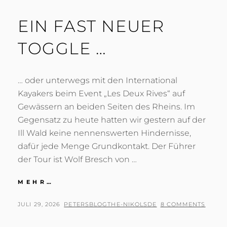
EIN FAST NEUER
TOGGLE …
… oder unterwegs mit den International
Kayakers beim Event „Les Deux Rives“ auf
Gewässern an beiden Seiten des Rheins. Im
Gegensatz zu heute hatten wir gestern auf der
Ill Wald keine nennenswerten Hindernisse,
dafür jede Menge Grundkontakt. Der Führer
der Tour ist Wolf Bresch von …
EIN
MEHR…
FAST
NEUER
POSTED
BY
JULI 29, 2026
PETERSBLOGTHE-NIKOLSDE
8 COMMENTS
TOGGLE
ON
…