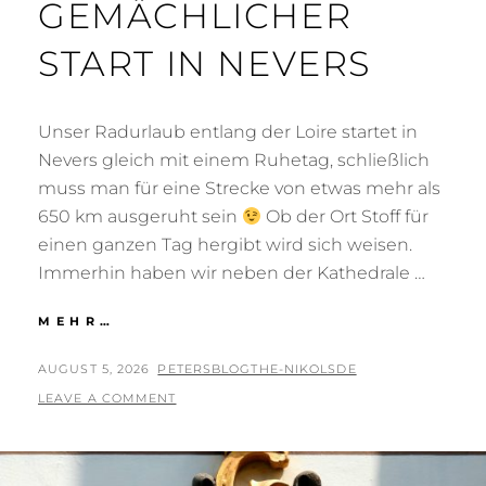
GEMÄCHLICHER
START IN NEVERS
Unser Radurlaub entlang der Loire startet in
Nevers gleich mit einem Ruhetag, schließlich
muss man für eine Strecke von etwas mehr als
650 km ausgeruht sein
Ob der Ort Stoff für
einen ganzen Tag hergibt wird sich weisen.
Immerhin haben wir neben der Kathedrale …
GEMÄCHLICHER
MEHR…
START
IN
POSTED
BY
AUGUST 5, 2026
PETERSBLOGTHE-NIKOLSDE
NEVERS
ON
LEAVE A COMMENT