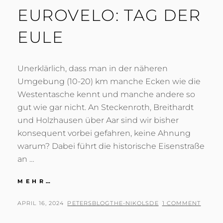
EUROVELO: TAG DER
EULE
Unerklärlich, dass man in der näheren
Umgebung (10-20) km manche Ecken wie die
Westentasche kennt und manche andere so
gut wie gar nicht. An Steckenroth, Breithardt
und Holzhausen über Aar sind wir bisher
konsequent vorbei gefahren, keine Ahnung
warum? Dabei führt die historische Eisenstraße
an …
EUROVELO:
MEHR…
TAG
DER
POSTED
BY
APRIL 16, 2024
PETERSBLOGTHE-NIKOLSDE
1 COMMENT
EULE
ON