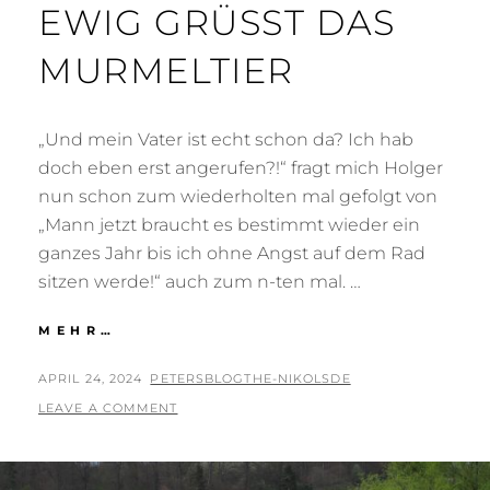
EWIG GRÜSST DAS M
URMELTIER
„Und mein Vater ist echt schon da? Ich hab
doch eben erst angerufen?!“ fragt mich Holger
nun schon zum wiederholten mal gefolgt von
„Mann jetzt braucht es bestimmt wieder ein
ganzes Jahr bis ich ohne Angst auf dem Rad
sitzen werde!“ auch zum n-ten mal. …
EUROVELO:
MEHR…
UND
EWIG
POSTED
BY
APRIL 24, 2024
PETERSBLOGTHE-NIKOLSDE
GRÜSST D
ON
LEAVE A COMMENT
AS M
URMELTIER