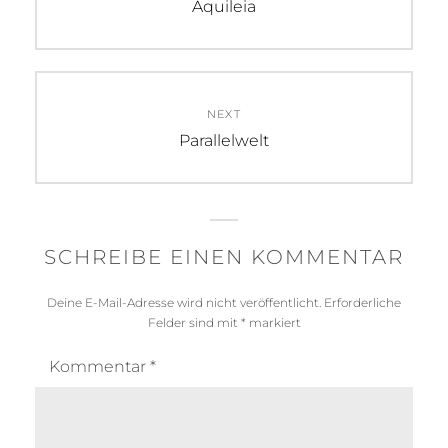
Previous
Aquileia
post:
NEXT
Next
Parallelwelt
post:
SCHREIBE EINEN KOMMENTAR
Deine E-Mail-Adresse wird nicht veröffentlicht.
Erforderliche
Felder sind mit
*
markiert
Kommentar
*