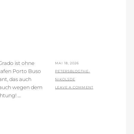
Grado ist ohne
POSTED
MAI 18, 2026
Hafen Porto Buso
ON
BY
PETERSBLOGTHE-
ant, das auch
NIKOLSDE
 auch wegen dem
LEAVE A COMMENT
chtung! …