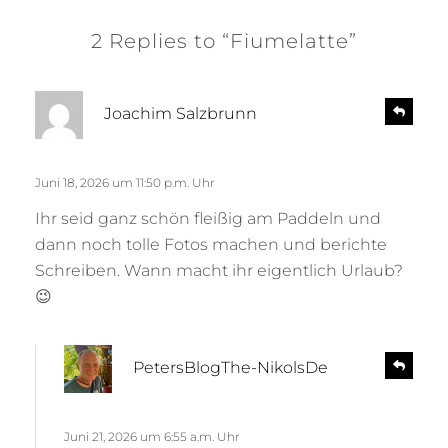
2 Replies to “Fiumelatte”
s
R
Joachim Salzbrunn
e
a
p
g
l
t
Juni 18, 2026 um 11:50 p.m. Uhr
y
:
Ihr seid ganz schön fleißig am Paddeln und
dann noch tolle Fotos machen und berichte
Schreiben. Wann macht ihr eigentlich Urlaub?
😉
s
R
PetersBlogThe-NikolsDe
e
a
p
g
l
t
Juni 21, 2026 um 6:55 a.m. Uhr
y