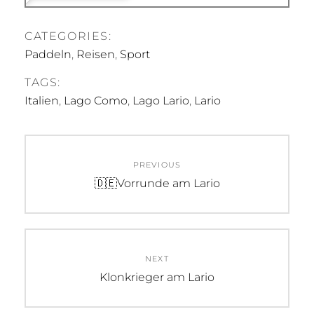
CATEGORIES:
Paddeln
,
Reisen
,
Sport
TAGS:
Italien
,
Lago Como
,
Lago Lario
,
Lario
Beitragsnavigation
PREVIOUS
Previous
🇩🇪Vorrunde am Lario
post:
NEXT
Next
Klonkrieger am Lario
post: