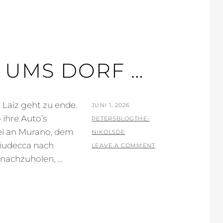
 UMS DORF …
Laiz geht zu ende.
POSTED
JUNI 1, 2026
ihre Auto’s
ON
BY
PETERSBLOGTHE-
ei an Murano, dem
NIKOLSDE
iudecca nach
LEAVE A COMMENT
nachzuholen, …