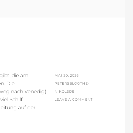
gibt, die am
POSTED
MAI 20, 2026
en. Die
ON
BY
PETERSBLOGTHE-
rweg nach Venedig)
NIKOLSDE
iel Schilf
LEAVE A COMMENT
eitung auf der