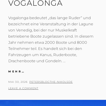
VOGALONGA
Vogalonga bedeutet „das lange Ruder“ und
bezeichnet eine Veranstaltung in der Lagune
von Venedig, bei der nur Muskelkraft
betriebene Boote zugelassen sind. In diesem
Jahr nehmen etwa 2000 Boote und 8000
Teilnehmer teil. Es handelt sich bei den
Fahrzeugen um Kanus, Ruderboote,
Drachenboote und Gondeln. …
VOGALONGA
MEHR…
POSTED
BY
MAI 30, 2026
PETERSBLOGTHE-NIKOLSDE
ON
LEAVE A COMMENT