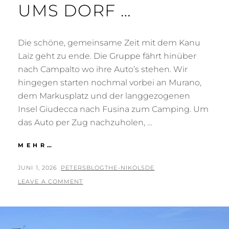
UMS DORF …
Die schöne, gemeinsame Zeit mit dem Kanu
Laiz geht zu ende. Die Gruppe fährt hinüber
nach Campalto wo ihre Auto’s stehen. Wir
hingegen starten nochmal vorbei an Murano,
dem Markusplatz und der langgezogenen
Insel Giudecca nach Fusina zum Camping. Um
das Auto per Zug nachzuholen, …
MIT
MEHR…
DER
KIRCHE
POSTED
BY
JUNI 1, 2026
PETERSBLOGTHE-NIKOLSDE
UMS
ON
LEAVE A COMMENT
DORF
…