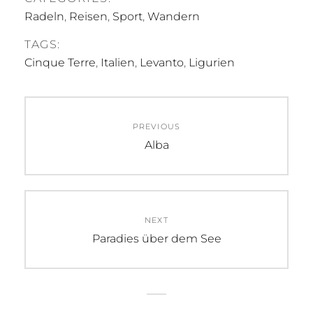
Radeln
,
Reisen
,
Sport
,
Wandern
TAGS:
Cinque Terre
,
Italien
,
Levanto
,
Ligurien
Beitragsnavigation
PREVIOUS
Previous
Alba
post:
NEXT
Next
Paradies über dem See
post: