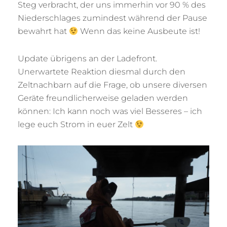
Steg verbracht, der uns immerhin vor 90 % des
Niederschlages zumindest während der Pause
bewahrt hat
Wenn das keine Ausbeute ist!
Update übrigens an der Ladefront.
Unerwartete Reaktion diesmal durch den
Zeltnachbarn auf die Frage, ob unsere diversen
Geräte freundlicherweise geladen werden
können: Ich kann noch was viel Besseres – ich
lege euch Strom in euer Zelt