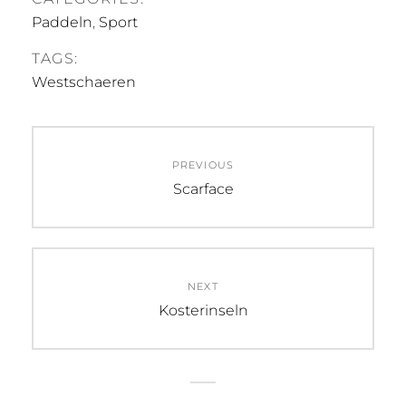
Paddeln
,
Sport
TAGS:
Westschaeren
Beitragsnavigation
PREVIOUS
Previous
Scarface
post:
NEXT
Next
Kosterinseln
post: