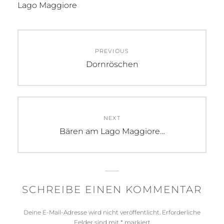
Lago Maggiore
Beitragsnavigation
PREVIOUS
Previous
Dornröschen
post:
NEXT
Next
Bären am Lago Maggiore…
post:
SCHREIBE EINEN KOMMENTAR
Deine E-Mail-Adresse wird nicht veröffentlicht.
Erforderliche
Felder sind mit
*
markiert