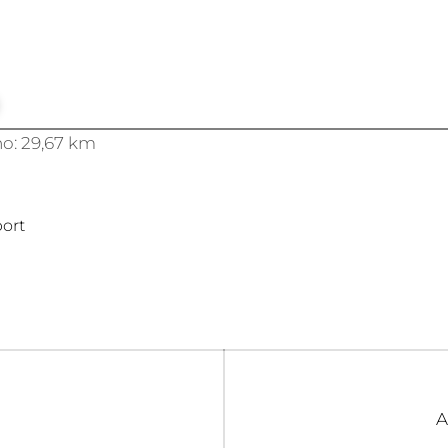
o: 29,67 km
ort
igation
N
A
p