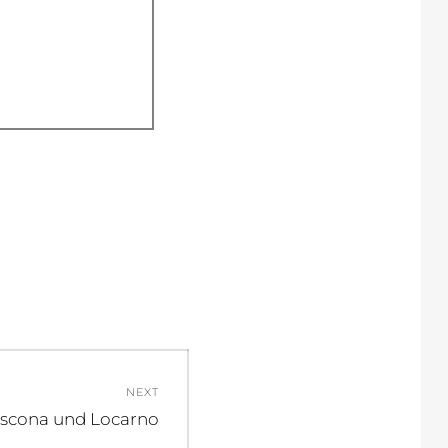
NEXT
ext
scona und Locarno
ost: