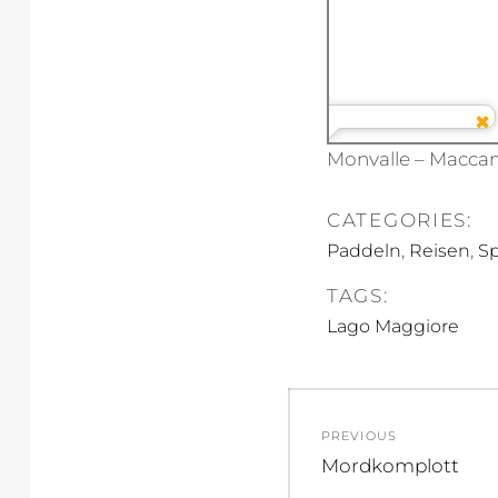
Monvalle – Maccan
CATEGORIES:
,
,
Paddeln
Reisen
Sp
TAGS:
Lago Maggiore
Beitragsnav
PREVIOUS
Previous
Mordkomplott
post: