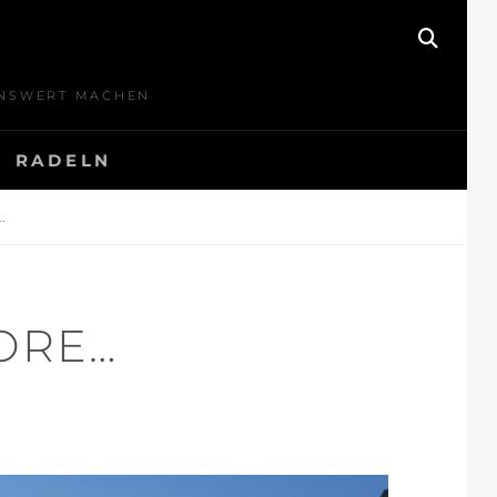
SEAR
BENSWERT MACHEN
RADELN
…
ORE…