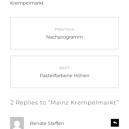
Krempelmarkt
Beitragsnavigation
PREVIOUS
Previous
Nachprogramm
post:
NEXT
Next
Pastellfarbene Höhen
post:
2 Replies to “Mainz Krempelmarkt”
s
R
Renate Steffen
e
a