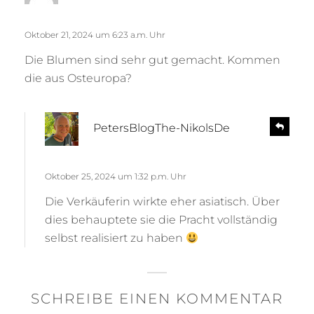
p
g
l
t
Oktober 21, 2024 um 6:23 a.m. Uhr
y
:
Die Blumen sind sehr gut gemacht. Kommen
die aus Osteuropa?
s
R
PetersBlogThe-NikolsDe
e
a
p
g
l
t
Oktober 25, 2024 um 1:32 p.m. Uhr
y
:
Die Verkäuferin wirkte eher asiatisch. Über
dies behauptete sie die Pracht vollständig
selbst realisiert zu haben
SCHREIBE EINEN KOMMENTAR