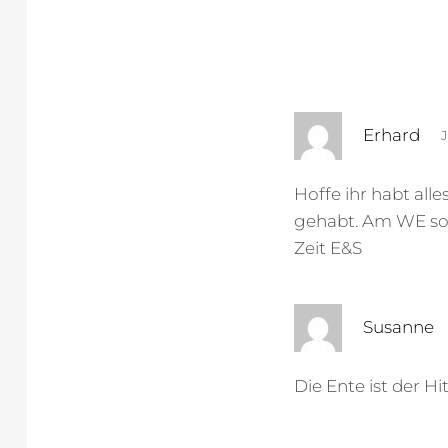
s
Erhard
J
a
g
Hoffe ihr habt all
t
gehabt. Am WE sol
:
Zeit E&S
s
Susanne
a
g
Die Ente ist der Hi
t
: