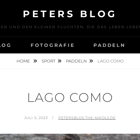
PETERS BLOG
SEN UND DEN KLEINEN FLUCHTEN, DIE DAS LEBEN LE
LOG
FOTOGRAFIE
PADDELN
HOME
SPORT
PADDELN
LAGO COMO
LAGO COMO
POSTED
BY
JULI 5, 2023
PETERSBLOGTHE-NIKOLSDE
ON