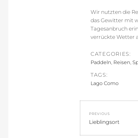
Wir nutzten die R
das Gewitter mit 
Tagesanbruch erin
verrückte Wetter 
CATEGORIES:
,
,
Paddeln
Reisen
Sp
TAGS:
Lago Como
Beitragsnav
PREVIOUS
Previous
Lieblingsort
post: