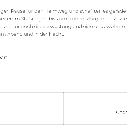
egen Pause für den Heimweg und schafften es gerade so
weiterem Starkregen bis zum frühen Morgen einsetzte.
nert nur noch die Verwüstung und eine ungewohnte 
am Abend und in der Nacht.
ort
igation
Next
Chec
post: