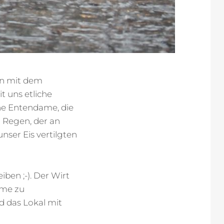
en mit dem
 uns etliche
ne Entendame, die
 Regen, der an
nser Eis vertilgten
iben ;-). Der Wirt
rme zu
nd das Lokal mit