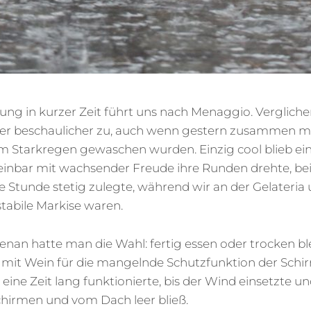
ung in kurzer Zeit führt uns nach Menaggio. Verglich
ier beschaulicher zu, auch wenn gestern zusammen mit
im Starkregen gewaschen wurden. Einzig cool blieb ei
heinbar mit wachsender Freude ihre Runden drehte, bei
ne Stunde stetig zulegte, während wir an der Gelateria u
stabile Markise waren.
benan hatte man die Wahl: fertig essen oder trocken ble
e mit Wein für die mangelnde Schutzfunktion der Schi
eine Zeit lang funktionierte, bis der Wind einsetzte u
hirmen und vom Dach leer bließ.