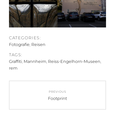
CATEGORIES:
Fotografie
,
Reisen
TAGS:
Graffiti
,
Mannheim
,
Reiss-Engelhorn-Museen
,
rem
Beitragsnavigation
PREVIOUS
Previous
Footprint
post: