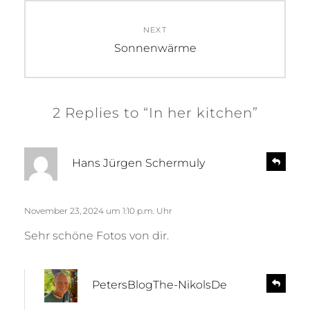
NEXT
Next
Sonnenwärme
post:
2 Replies to “In her kitchen”
s
R
Hans Jürgen Schermuly
e
a
p
g
l
t
November 23, 2024 um 1:10 p.m. Uhr
y
:
Sehr schöne Fotos von dir.
s
R
PetersBlogThe-NikolsDe
e
a
p