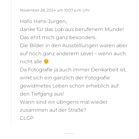
g
l
t
November 28, 2024 um 10:07 p.m. Uhr
y
:
Hallo Hans-Jürgen,
danke für das Lob aus berufenem Munde!
Das ehrt mich ganz besonders.
Die Bilder in den Ausstellungen waren aber
auf noch ganz anderem Level – wenn auch
nicht alle
Da Fotografie ja auch immer Denkarbeit ist,
wirkt sich ein gänzlich der Fotografie
gewidmetes Leben schon erheblich auf
den Tiefgang aus!
Wann sind wir übrigens mal wieder
zusammen auf der Straße?
GLGP