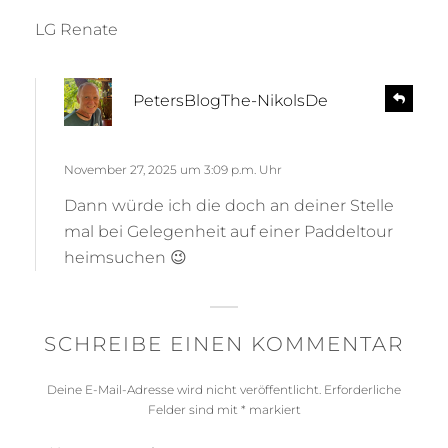
LG Renate
s
R
PetersBlogThe-NikolsDe
e
a
p
g
l
t
November 27, 2025 um 3:09 p.m. Uhr
y
:
Dann würde ich die doch an deiner Stelle
mal bei Gelegenheit auf einer Paddeltour
heimsuchen 😉
SCHREIBE EINEN KOMMENTAR
Deine E-Mail-Adresse wird nicht veröffentlicht.
Erforderliche
Felder sind mit
*
markiert