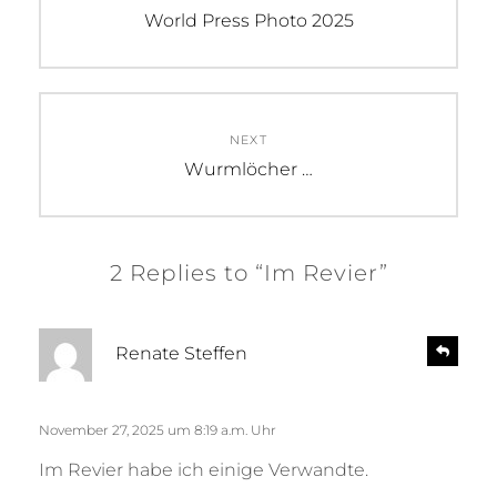
Previous
World Press Photo 2025
post:
NEXT
Next
Wurmlöcher …
post:
2 Replies to “Im Revier”
s
R
Renate Steffen
e
a
p
g
l
t
November 27, 2025 um 8:19 a.m. Uhr
y
:
Im Revier habe ich einige Verwandte.