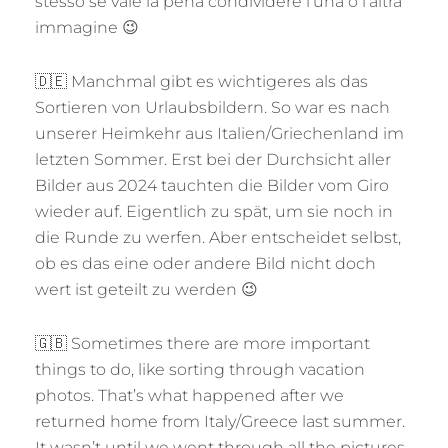
stesso se vale la pena condividere l’una o l’altra
immagine 😉
🇩🇪 Manchmal gibt es wichtigeres als das
Sortieren von Urlaubsbildern. So war es nach
unserer Heimkehr aus Italien/Griechenland im
letzten Sommer. Erst bei der Durchsicht aller
Bilder aus 2024 tauchten die Bilder vom Giro
wieder auf. Eigentlich zu spät, um sie noch in
die Runde zu werfen. Aber entscheidet selbst,
ob es das eine oder andere Bild nicht doch
wert ist geteilt zu werden 😉
🇬🇧 Sometimes there are more important
things to do, like sorting through vacation
photos. That’s what happened after we
returned home from Italy/Greece last summer.
It wasn’t until we went through all the pictures