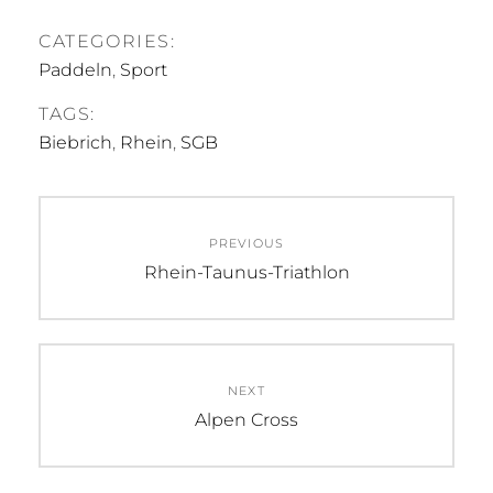
CATEGORIES:
Paddeln
,
Sport
TAGS:
Biebrich
,
Rhein
,
SGB
Beitragsnavigation
PREVIOUS
Previous
Rhein-Taunus-Triathlon
post:
NEXT
Next
Alpen Cross
post: