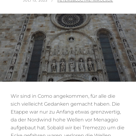
POSTED
BY
JULI 13, 2023
PETERSBLOGTHE-NIKOLSDE
ON
Wir sind in Como angekommen, für alle die
sich vielleicht Gedanken gemacht haben. Die
Etappe war nur zu Anfang etwas grenzwertig,
da der Nordwind hohe Wellen vor Menaggio
aufgebaut hat. Sobald wir bei Tremezzo um die
Ecke gefahren waren, verloren die Wellen