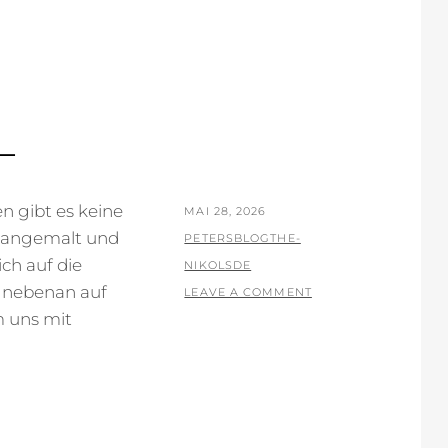
L
 gibt es keine
POSTED
MAI 28, 2026
t angemalt und
ON
BY
PETERSBLOGTHE-
ch auf die
NIKOLSDE
 nebenan auf
LEAVE A COMMENT
m uns mit