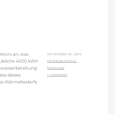
E
ktors an, was
POSTED
NOVEMBER 29, 2024
aubliche 4000 kWh
ON
BY
PETERSBLOGTHE-
armwasserbereitung
NIKOLSDE
dass dieses
1 COMMENT
eres Wärmebedarfs