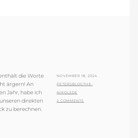
enthält die Worte
POSTED
NOVEMBER 18, 2024
cht ärgern! An
ON
BY
PETERSBLOGTHE-
en Jahr, habe ich
NIKOLSDE
unseren direkten
2 COMMENTS
k zu berechnen.