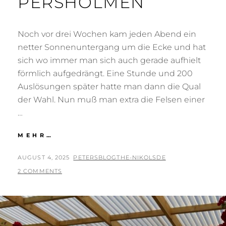
PERSHOLMEN
Noch vor drei Wochen kam jeden Abend ein
netter Sonnenuntergang um die Ecke und hat
sich wo immer man sich auch gerade aufhielt
förmlich aufgedrängt. Eine Stunde und 200
Auslösungen später hatte man dann die Qual
der Wahl. Nun muß man extra die Felsen einer
…
STORA
MEHR…
PERSHOLMEN
POSTED
BY
AUGUST 4, 2025
PETERSBLOGTHE-NIKOLSDE
ON
2 COMMENTS