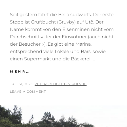
Seit gestern fährt die Bella südwärts. Der erste
Stopp ist Gruftbucht (Gruvby) auf Utö. Der
Name kommt von den Eisenminen nicht vom
Durchschnittsalter der Einwohner (auch nicht
der Besucher ;-). Es gibt eine Marina,
entsprechend viele Lokale und Bars, sowie
einen Supermarkt und die Bäckerei. …
SÖDERUT
MEHR…
POSTED
BY
JULI 31, 2025
PETERSBLOGTHE-NIKOLSDE
ON
LEAVE A COMMENT