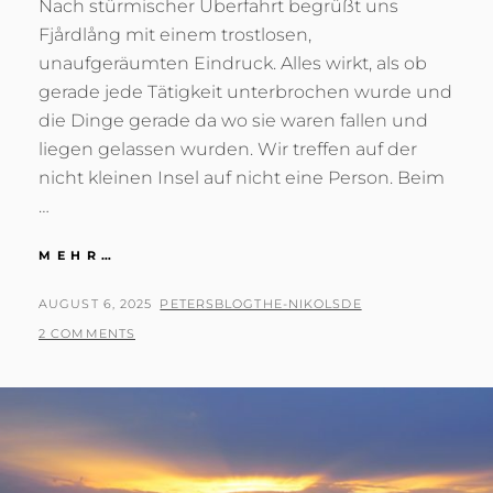
Nach stürmischer Überfahrt begrüßt uns
Fjårdlång mit einem trostlosen,
unaufgeräumten Eindruck. Alles wirkt, als ob
gerade jede Tätigkeit unterbrochen wurde und
die Dinge gerade da wo sie waren fallen und
liegen gelassen wurden. Wir treffen auf der
nicht kleinen Insel auf nicht eine Person. Beim
…
DIE
MEHR…
GEISTERINSEL
POSTED
BY
AUGUST 6, 2025
PETERSBLOGTHE-NIKOLSDE
ON
2 COMMENTS