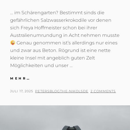
… im Schärengarten? Bestimmt sinds die
gefährlichen Salzwasserkrokodile vor denen
sich Freya Hoffmeister schon bei ihrer
Australienumrundung in Acht nehmen musste
Genau genommen ist’s allerdings nur eines
und zwar aus Beton. Rögrund ist eine nette
kleine Insel mit angeblich guten Zelt
Möglichkeiten und unser …
KROKODILE…
MEHR…
POSTED
BY
JULI 17, 2025
PETERSBLOGTHE-NIKOLSDE
2 COMMENTS
ON