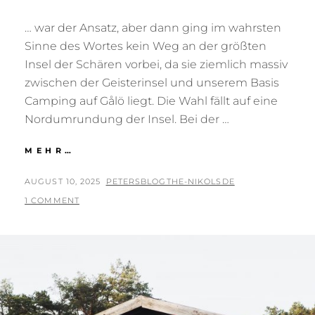
… war der Ansatz, aber dann ging im wahrsten
Sinne des Wortes kein Weg an der größten
Insel der Schären vorbei, da sie ziemlich massiv
zwischen der Geisterinsel und unserem Basis
Camping auf Gålö liegt. Die Wahl fällt auf eine
Nordumrundung der Insel. Bei der …
ORNÖ
MEHR…
OCH
NÖ…
POSTED
BY
AUGUST 10, 2025
PETERSBLOGTHE-NIKOLSDE
ON
1 COMMENT