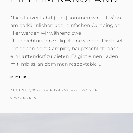
Nach kurzer Fahrt (blau) kommen wir auf Rånö
am parkähnlichen aber einfachen Camping an.
Hier werden wir während zwei
Übernachtungen völlig alleine stehen. Die Insel
hat neben dem Camping hauptsächlich noch
ein Hüttendorf zu bieten. Es gibt einen Laden
mit Imbiss, an dem man respektable …
PIPPI
MEHR…
IM
RÅNÖLAND
POSTED
BY
AUGUST 2, 2025
PETERSBLOGTHE-NIKOLSDE
ON
2 COMMENTS