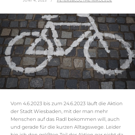
POSTED
BY
JUNI 4, 2023
PETERSBLOGTHE-NIKOLSDE
ON
Vom 4.6.2023 bis zum 24.6.2023 läuft die Aktion
der Stadt Wiesbaden, mit der man mehr
Menschen auf das Radl bekommen will, auch
und gerade für die kurzen Alltagswege. Leider
bin ich den größten Teil der Aktion gar nicht da