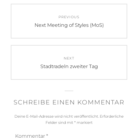
Beitragsnavigation
PREVIOUS
Previous
Next Meeting of Styles (MoS)
post:
NEXT
Next
Stadtradeln zweiter Tag
post:
SCHREIBE EINEN KOMMENTAR
Deine E-Mail-Adresse wird nicht veröffentlicht.
Erforderliche
Felder sind mit
*
markiert
Kommentar
*