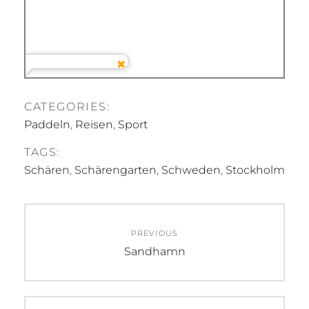
CATEGORIES:
Paddeln
,
Reisen
,
Sport
TAGS:
Schären
,
Schärengarten
,
Schweden
,
Stockholm
Beitragsnavigation
PREVIOUS
Previous
Sandhamn
post: