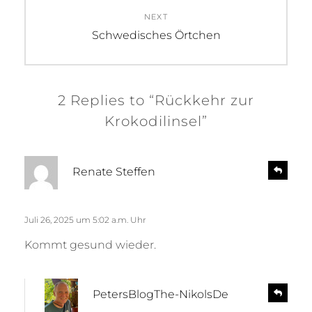
NEXT
Next
Schwedisches Örtchen
post:
2 Replies to “Rückkehr zur
Krokodilinsel”
s
R
Renate Steffen
e
a
p
g
l
t
Juli 26, 2025 um 5:02 a.m. Uhr
y
:
Kommt gesund wieder.
s
R
PetersBlogThe-NikolsDe
e
a