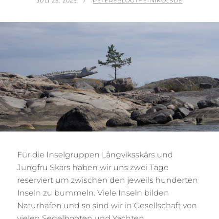
POSTED
BY
JULI 25, 2025
PETERSBLOGTHE-NIKOLSDE
ON
Für die Inselgruppen Långviksskärs und
Jungfru Skärs haben wir uns zwei Tage
reserviert um zwischen den jeweils hunderten
Inseln zu bummeln. Viele Inseln bilden
Naturhäfen und so sind wir in Gesellschaft von
vielen Segelbooten und Yachten.