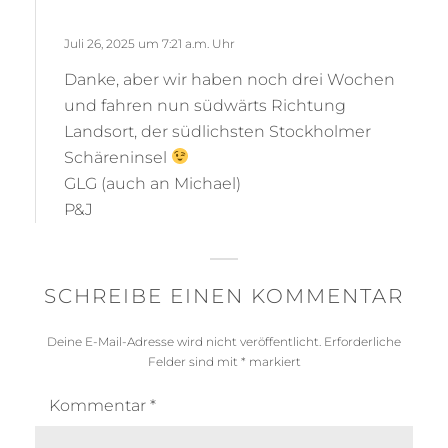
p
g
l
t
Juli 26, 2025 um 7:21 a.m. Uhr
y
:
Danke, aber wir haben noch drei Wochen
und fahren nun südwärts Richtung
Landsort, der südlichsten Stockholmer
Schäreninsel
GLG (auch an Michael)
P&J
SCHREIBE EINEN KOMMENTAR
Deine E-Mail-Adresse wird nicht veröffentlicht.
Erforderliche
Felder sind mit
*
markiert
Kommentar
*