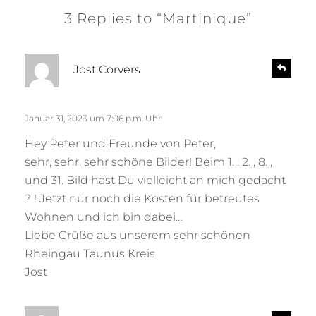
3 Replies to “Martinique”
s
R
Jost Corvers
e
a
p
g
l
t
Januar 31, 2023 um 7:06 p.m. Uhr
y
:
Hey Peter und Freunde von Peter,
sehr, sehr, sehr schöne Bilder! Beim 1. , 2. , 8. ,
und 31. Bild hast Du vielleicht an mich gedacht
? ! Jetzt nur noch die Kosten für betreutes
Wohnen und ich bin dabei…
Liebe Grüße aus unserem sehr schönen
Rheingau Taunus Kreis
Jost
s