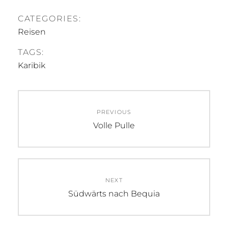
CATEGORIES:
Reisen
TAGS:
Karibik
Beitragsnavigation
PREVIOUS
Previous
Volle Pulle
post:
NEXT
Next
Südwärts nach Bequia
post: