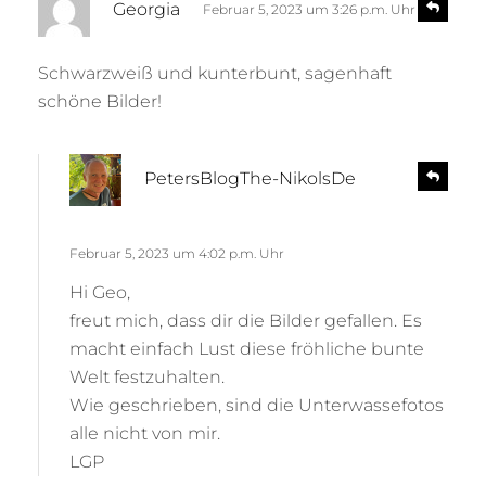
R
Georgia
Februar 5, 2023 um 3:26 p.m. Uhr
e
a
p
g
l
Schwarzweiß und kunterbunt, sagenhaft
t
y
schöne Bilder!
:
s
R
PetersBlogThe-NikolsDe
e
a
p
g
l
t
Februar 5, 2023 um 4:02 p.m. Uhr
y
:
Hi Geo,
freut mich, dass dir die Bilder gefallen. Es
macht einfach Lust diese fröhliche bunte
Welt festzuhalten.
Wie geschrieben, sind die Unterwassefotos
alle nicht von mir.
LGP