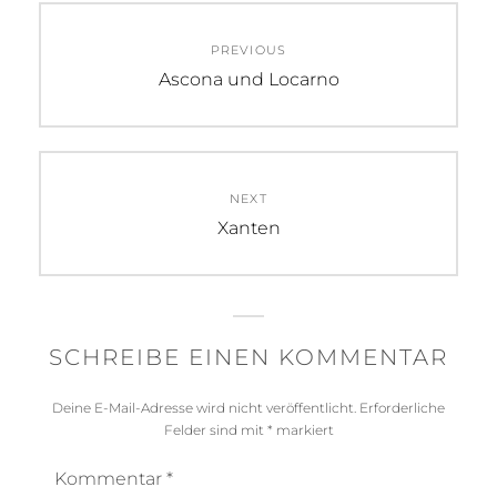
Beitragsnavigation
PREVIOUS
Previous
Ascona und Locarno
post:
NEXT
Next
Xanten
post:
SCHREIBE EINEN KOMMENTAR
Deine E-Mail-Adresse wird nicht veröffentlicht.
Erforderliche
Felder sind mit
*
markiert
Kommentar
*