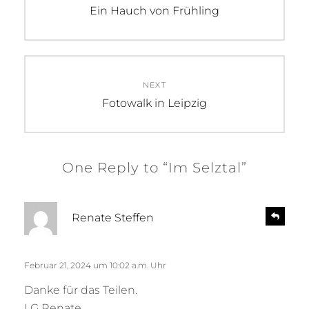
Previous
Ein Hauch von Frühling
post:
NEXT
Next
Fotowalk in Leipzig
post:
One Reply to “Im Selztal”
s
R
Renate Steffen
e
a
p
g
l
t
Februar 21, 2024 um 10:02 a.m. Uhr
y
:
Danke für das Teilen.
LG Renate