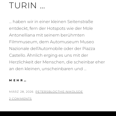
TURIN …
… haben wir in einer kleinen Seitenstraße
entdeckt, fern der Hotspots wie der Mole
Antonelliana mit seinem berühmten
Filmmuseum, dem Automuseum Museo
Nazionale dell’Automobile oder der Piazza
Castello. Ähnlich erging es uns mit der
Herzlichkeit der Menschen, die scheinbar eher
an den kleinen, unscheinbaren und …
DAS
MEHR…
HERZ
VON
POSTED
BY
MÄRZ 28, 2026
PETERSBLOGTHE-NIKOLSDE
TURIN
ON
2 COMMENTS
…