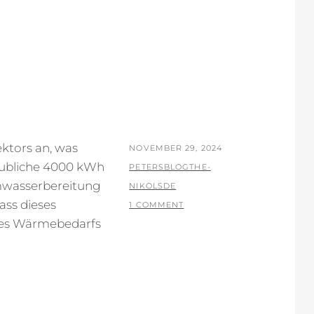
E
ktors an, was
POSTED
NOVEMBER 29, 2024
aubliche 4000 kWh
ON
BY
PETERSBLOGTHE-
armwasserbereitung
NIKOLSDE
dass dieses
1 COMMENT
eres Wärmebedarfs