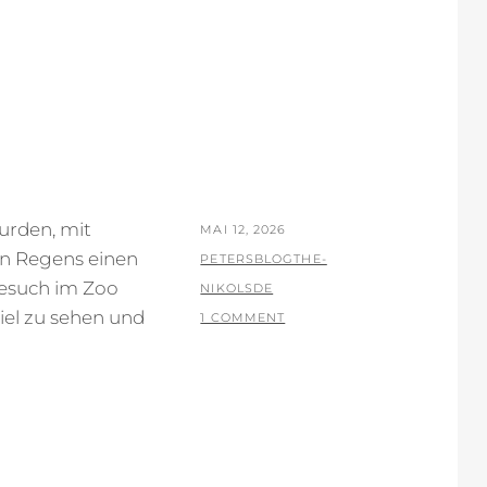
urden, mit
POSTED
MAI 12, 2026
n Regens einen
ON
BY
PETERSBLOGTHE-
Besuch im Zoo
NIKOLSDE
iel zu sehen und
1 COMMENT