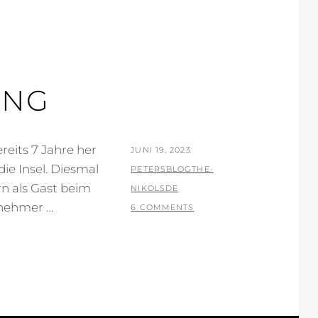
UNG
reits 7 Jahre her
POSTED
JUNI 19, 2023
ie Insel. Diesmal
ON
BY
PETERSBLOGTHE-
rn als Gast beim
NIKOLSDE
ilnehmer …
6 COMMENTS