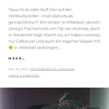
Täuscht es oder läuft hier auf der
Weltkulturerbe – Insel alles etwas
gemächlicher?! Wir landen in Mittelzell, obwohl
Georg’s Fischerhütte, ein Tip von Andreas, doch
in Niederzell liegt. Macht nix, wir haben sowieso
nur Cafédurst und auch ein eigenes Vesper mit
In Mittelzell verbringen …
INSEL
MEHR…
REICHENAU
POSTED
BY
MAI 25, 2024
PETERSBLOGTHE-NIKOLSDE
ON
LEAVE A COMMENT