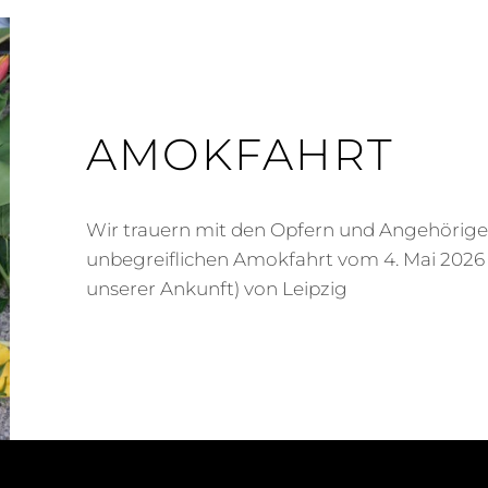
AMOKFAHRT
Wir trauern mit den Opfern und Angehörige
unbegreiflichen Amokfahrt vom 4. Mai 2026 
unserer Ankunft) von Leipzig