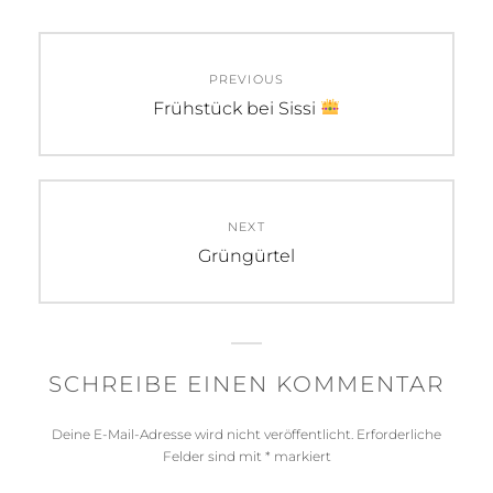
Beitragsnavigation
PREVIOUS
Previous
Frühstück bei Sissi
post:
NEXT
Next
Grüngürtel
post:
SCHREIBE EINEN KOMMENTAR
Deine E-Mail-Adresse wird nicht veröffentlicht.
Erforderliche
Felder sind mit
*
markiert